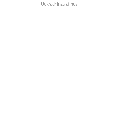
Udkradnings af hus
KONTAKT OS
Dansk Omfugning & Facadeservice
Farvervej 24
7600 Struer