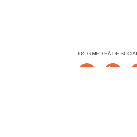
FØLG MED PÅ DE SOCIA

